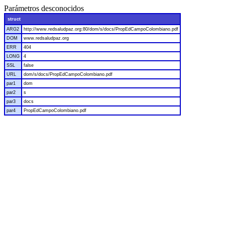
Parámetros desconocidos
struct
ARG2
http://www.redsaludpaz.org:80/dom/s/docs/PropEdCampoColombiano.pdf
DOM
www.redsaludpaz.org
ERR
404
LONG
4
SSL
false
URL
dom/s/docs/PropEdCampoColombiano.pdf
par1
dom
par2
s
par3
docs
par4
PropEdCampoColombiano.pdf