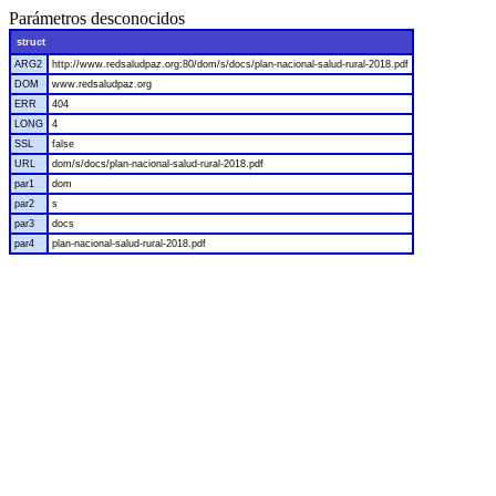
Parámetros desconocidos
struct
ARG2
http://www.redsaludpaz.org:80/dom/s/docs/plan-nacional-salud-rural-2018.pdf
DOM
www.redsaludpaz.org
ERR
404
LONG
4
SSL
false
URL
dom/s/docs/plan-nacional-salud-rural-2018.pdf
par1
dom
par2
s
par3
docs
par4
plan-nacional-salud-rural-2018.pdf