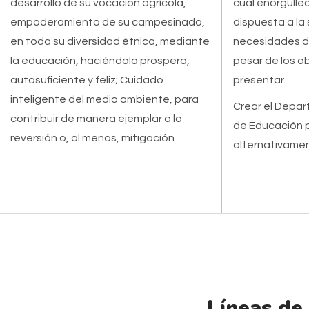
desarrollo de su vocación agrícola,
cual enorgullec
empoderamiento de su campesinado,
dispuesta a la 
en toda su diversidad étnica, mediante
necesidades de
la educación, haciéndola prospera,
pesar de los 
autosuficiente y feliz; Cuidado
presentar.
inteligente del medio ambiente, para
Crear el Depa
contribuir de manera ejemplar a la
de Educación 
reversión o, al menos, mitigación
alternativame
Líneas de 